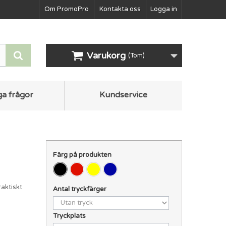
Om PromoPro
Kontakta oss
Logga in
Varukorg
(Tom)
ga frågor
Kundservice
Färg på produkten
raktiskt
Antal tryckfärger
Tryckplats