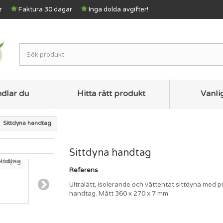
r
Faktura 30 dagar
Inga dolda avgifter!
ndlar du
Hitta rätt produkt
Vanli
Sittdyna handtag
Sittdyna handtag
Referens
Ultralätt, isolerande och vättentät sittdyna med p
handtag. Mått 360 x 270 x 7 mm