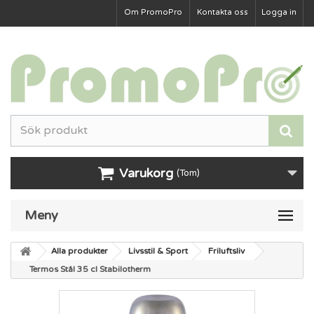
Om PromoPro
Kontakta oss
Logga in
Varukorg
(Tom)
Meny
Alla produkter
Livsstil & Sport
Friluftsliv
Termos Stål 35 cl Stabilotherm