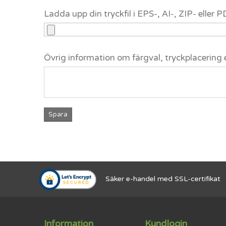
Ladda upp din tryckfil i EPS-, AI-, ZIP- eller
Övrig information om färgval, tryckplacering 
Spara
Säker e-handel med SSL-certifikat
Information
Kundlogin