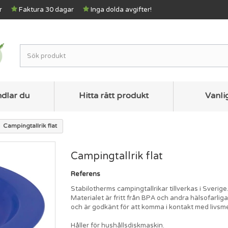
r
Faktura 30 dagar
Inga dolda avgifter!
ndlar du
Hitta rätt produkt
Vanli
Campingtallrik flat
Campingtallrik flat
Referens
Stabilotherms campingtallrikar tillverkas i Sverige
Materialet är fritt från BPA och andra hälsofarli
och är godkänt för att komma i kontakt med livsm
Håller för hushållsdiskmaskin.