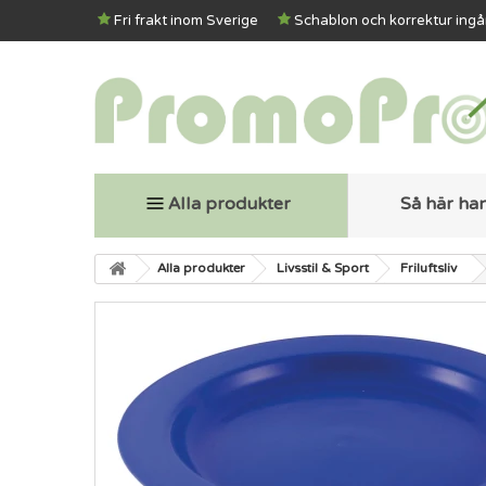
Fri frakt inom Sverige
Schablon och korrektur ingå
Alla produkter
Så här ha
Alla produkter
Livsstil & Sport
Friluftsliv