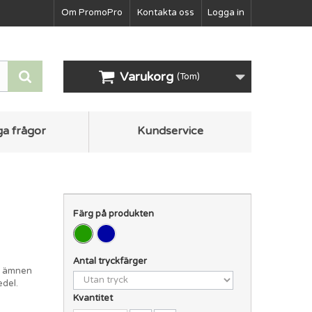
Om PromoPro
Kontakta oss
Logga in
Varukorg
(Tom)
ga frågor
Kundservice
Färg på produkten
.
Antal tryckfärger
ga ämnen
edel.
Kvantitet