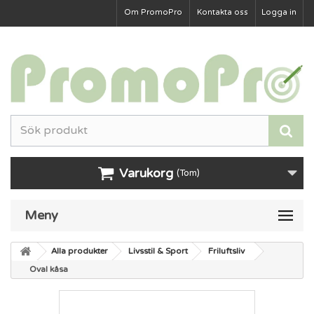
Om PromoPro
Kontakta oss
Logga in
Varukorg
(Tom)
Meny
Alla produkter
Livsstil & Sport
Friluftsliv
Oval kåsa