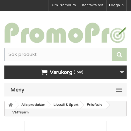
Om PromoPro
Kontakta oss
Logga in
Varukorg
(Tom)
Meny
Alla produkter
Livsstil & Sport
Friluftsliv
Våffeljärn