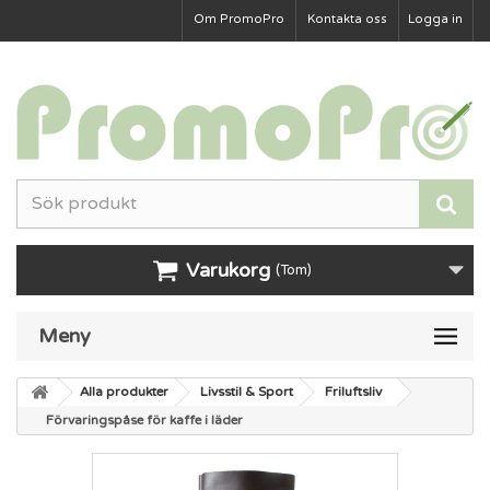
Om PromoPro
Kontakta oss
Logga in
Varukorg
(Tom)
Meny
Alla produkter
Livsstil & Sport
Friluftsliv
Förvaringspåse för kaffe i läder