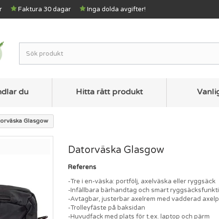
r
Faktura 30 dagar
Inga dolda avgifter!
ndlar du
Hitta rätt produkt
Vanli
orväska Glasgow
Datorväska Glasgow
Referens
-Tre i en-väska: portfölj, axelväska eller ryggsäck
-Infällbara bärhandtag och smart ryggsäcksfunkt
-Avtagbar, justerbar axelrem med vadderad axelp
-Trolleyfäste på baksidan
-Huvudfack med plats för t.ex. laptop och pärm