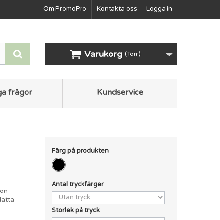
Om PromoPro
Kontakta oss
Logga in
Varukorg
(Tom)
ga frågor
Kundservice
Färg på produkten
Antal tryckfärger
ion
latta
Storlek på tryck