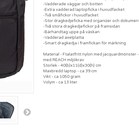
-Vadderade väggar och botten
-Extra vadderad laptopficka i huvudfacket
-Två småfickor i huvudfacket
-Stor dragkedjeficka med organizer och dokumen
-Två stora dragkedjefickor på framsidan
-Bärhandtag uppe på väskan
-Vadderad axelplatta
-Smart dragkedja i framfickan för märkning
Material - Ftalatfritt nylon med jacquardmönster - 
med REACH miljökrav
Storlek - 40(b)x11(d)x30(h) cm
Maxbredd laptop - ca 39 cm
Vikt - ca 1050 gram
Volym - ca 13 liter