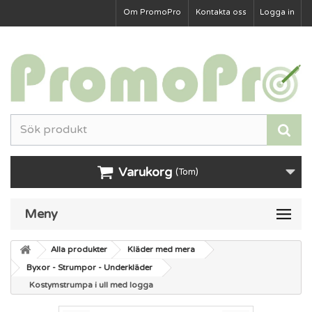
Om PromoPro
Kontakta oss
Logga in
Varukorg
(Tom)
Meny
Alla produkter
Kläder med mera
Byxor - Strumpor - Underkläder
Kostymstrumpa i ull med logga