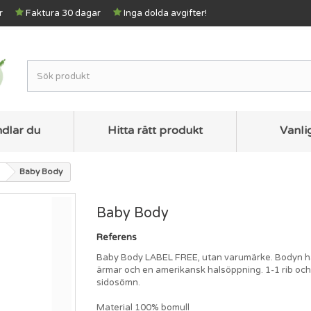
r
Faktura 30 dagar
Inga dolda avgifter!
ndlar du
Hitta rätt produkt
Vanli
Baby Body
Baby Body
Referens
Baby Body LABEL FREE, utan varumärke. Bodyn h
ärmar och en amerikansk halsöppning. 1-1 rib och
sidosömn.
Material 100% bomull