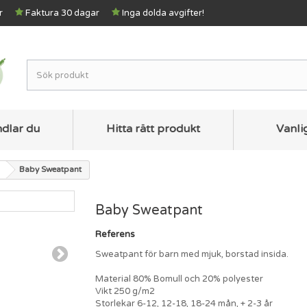
r
Faktura 30 dagar
Inga dolda avgifter!
ndlar du
Hitta rätt produkt
Vanli
Baby Sweatpant
Baby Sweatpant
Referens
Sweatpant för barn med mjuk, borstad insida.
Material 80% Bomull och 20% polyester
Vikt 250 g/m2
Storlekar 6-12, 12-18, 18-24 mån, + 2-3 år