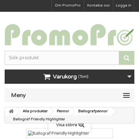
Om PromoPro
Kontakta oss
Logga in
Varukorg
(Tom)
Meny
Alla produkter
Pennor
Ballografpennor
Ballograf Friendly Highlighter
Visa större