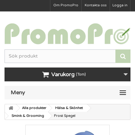
Om PromoPro
Kontakta oss
Logga in
Varukorg
(Tom)
Meny
Alla produkter
Hälsa & Skönhet
Smink & Grooming
Frost Spegel