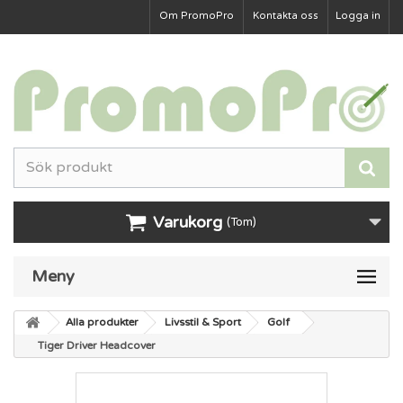
Om PromoPro
Kontakta oss
Logga in
Varukorg
(Tom)
Meny
Alla produkter
Livsstil & Sport
Golf
Tiger Driver Headcover