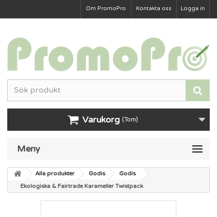
Om PromoPro
Kontakta oss
Logga in
Varukorg
(Tom)
Meny
Alla produkter
Godis
Godis
Ekologiska & Fairtrade Karameller Twistpack