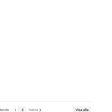
ående
1
2
Nästa
Visa alla