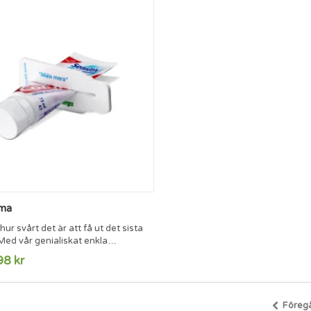
ma
 hur svårt det är att få ut det sista
Med vår genialiskat enkla
går det enkelt - bara trä över
98 kr
ch dra mot korken. Mått: 104 x 47
ryckyt: 65 x 35 mm.
Föreg