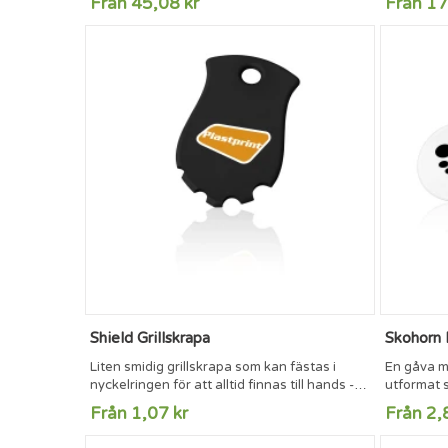
Från 45,08 kr
Från 17
Shield Grillskrapa
Skohorn 
Liten smidig grillskrapa som kan fästas i
En gåva m
nyckelringen för att alltid finnas till hands -
utformat s
på grillfesten eller utflykten. Mått: 30 x 50
tålig plas
Från 1,07 kr
Från 2,
mm. Max tryckyta 27,5 22 mm.
tryckyta 