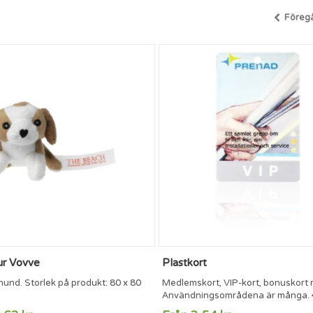
Föreg
ur Vovve
Plastkort
und. Storlek på produkt: 80 x 80
Medlemskort, VIP-kort, bonuskort 
Användningsområdena är många. 
färgstryck på fram sidan ingår. Måt