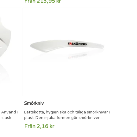
Från 213,95 kr
Plats för upp till 7 kort eller 5 kort med
embossing. Reglaget på sidan skjuter
gradvis fram korten. I plånboken kan du
förvara dina kontanter.Storlek: 1.6 x 6.8 x
9.5cmTryckmått: 70x20mm utanpå, 50x40mm
innanför
Smörkniv
 Använd i
Lättskötta, hygieniska och tåliga smörknivar i
i slask-
plast. Den mjuka formen gör smörkniven
odkänd och
skön att hålla i. Mått: 182 x 35 mm. Max
Från 2,16 kr
mm. Max
tryckyta: endast på skaftet, 65 x 10 mm.