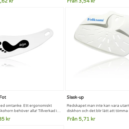
,62 kr
Från 3,54 kr
x 0,8 mm
Fot
Slask-up
ed omtanke. Ett ergonomiskt
Redskapet man inte kan vara utan!
kohorn behöver alla! Tillverkad i
diskhon och det blir lätt att tömma 
t. Mått: Längd: 130 mm. Max
hinken - inget kladd! Livsmedelsg
85 kr
Från 5,71 kr
60 x 20/12 mm.
återvinningsbar. Mått 178 x 169 
tryckyta 50 x 20 mm.