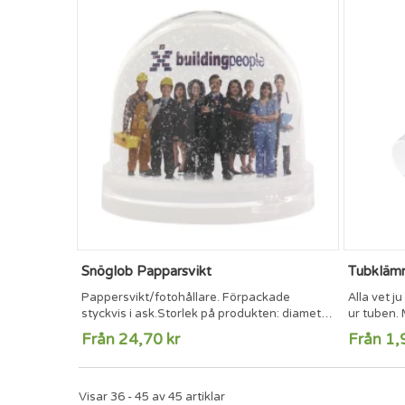
Snöglob Papparsvikt
Tubkläm
Pappersvikt/fotohållare. Förpackade
Alla vet ju
styckvis i ask.Storlek på produkten: diameter
ur tuben. 
90 mm, höjd 80 mm
tubklämma 
Från 24,70 kr
Från 1,
svetsen o
mm. Max t
Visar 36 - 45 av 45 artiklar