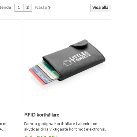
ående
1
2
Nästa
Visa alla
RFID korthållare
m.m.
Denna gedigna korthållare i aluminium
4
skyddar dina viktigaste kort mot elektroniska
t 86 x 54
ficktjuvar. Inga mer trasiga eller böjda kort.