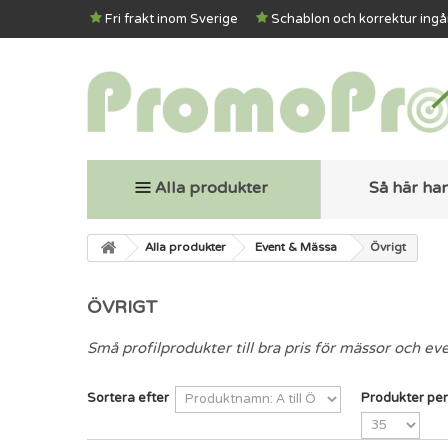
Fri frakt inom Sverige
Schablon och korrektur ingå
Alla produkter
Så här ha
Alla produkter
Event & Mässa
Övrigt
ÖVRIGT
Små profilprodukter till bra pris för mässor och eve
Sortera efter
Produkter per