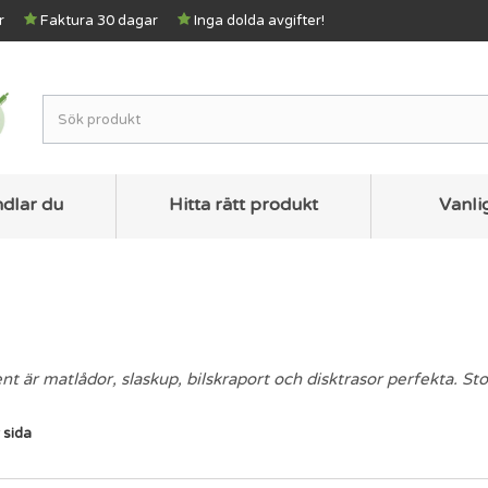
r
Faktura 30 dagar
Inga dolda avgifter!
ndlar du
Hitta rätt produkt
Vanli
nt är matlådor, slaskup, bilskraport och disktrasor perfekta. Sto
 sida